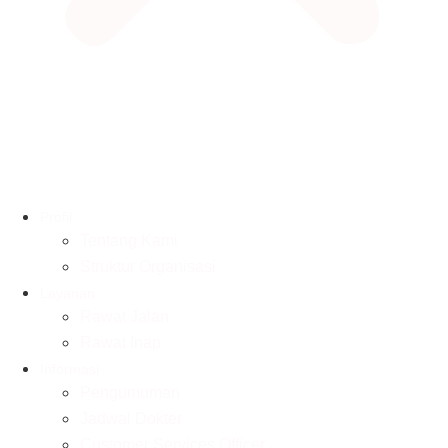
Profil
Tentang Kami
Struktur Organisasi
Layanan
Rawat Jalan
Rawat Inap
Informasi
Pengumuman
Jadwal Dokter
Customer Services Officer