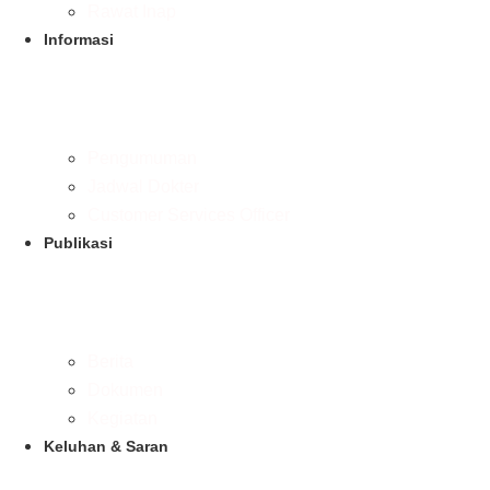
Rawat Inap
Informasi
Pengumuman
Jadwal Dokter
Customer Services Officer
Publikasi
Berita
Dokumen
Kegiatan
Keluhan & Saran