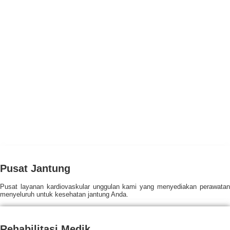
Mandau
Mengusung motto
“Ikhlas dalam bekerja, Santun dalam
melayani”
, kami senantiasa berupaya memberikan layanan
terbaik dengan penuh empati, ketulusan, dan sikap
humanis di setiap proses perawatan. Layanan unggulan ini
kami rancang untuk menjawab kebutuhan masyarakat
akan akses layanan kesehatan yang cepat, tepat, dan
terpercaya.
Pusat Jantung
Pusat layanan kardiovaskular unggulan kami yang menyediakan perawatan
menyeluruh untuk kesehatan jantung Anda.
Rehabilitasi Medik