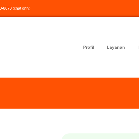
-8070 (chat only)
Profil
Layanan