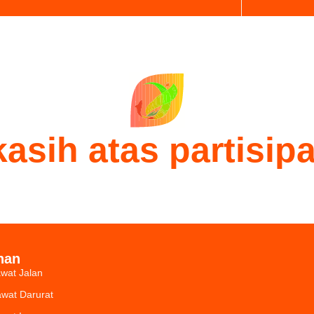
asih atas partisip
nan
wat Jalan
wat Darurat