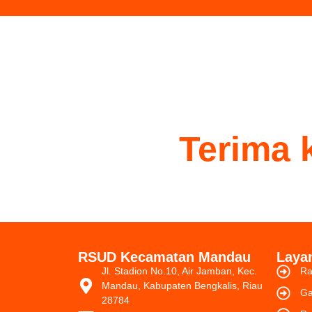
Terima k
RSUD Kecamatan Mandau
Laya
Jl. Stadion No.10, Air Jamban, Kec.
Ra
Mandau, Kabupaten Bengkalis, Riau
Ga
28784