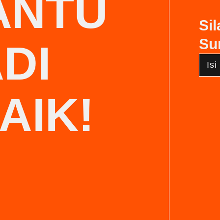
ANTU
Sil
Su
DI
Isi
AIK!