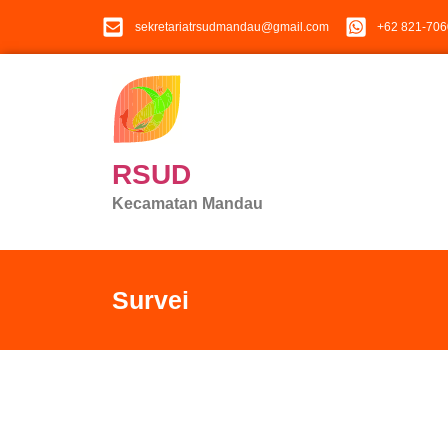
sekretariatrsudmandau@gmail.com
+62 821-7060
RSUD
Kecamatan Mandau
Survei