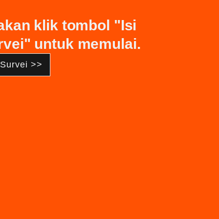
akan klik tombol "Isi
rvei" untuk memulai.
 Survei >>