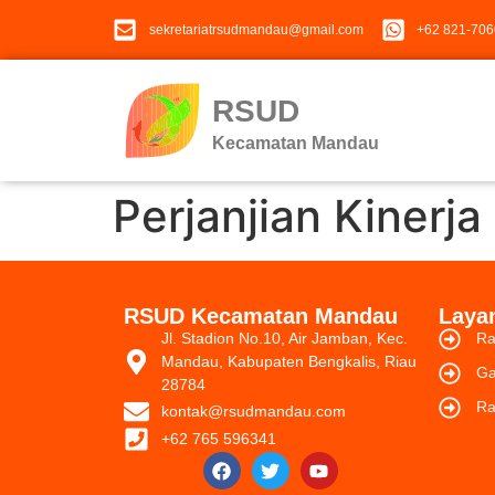
sekretariatrsudmandau@gmail.com
+62 821-7060
RSUD
Kecamatan Mandau
Perjanjian Kinerj
RSUD Kecamatan Mandau
Laya
Jl. Stadion No.10, Air Jamban, Kec.
Ra
Mandau, Kabupaten Bengkalis, Riau
Ga
28784
Ra
kontak@rsudmandau.com
+62 765 596341