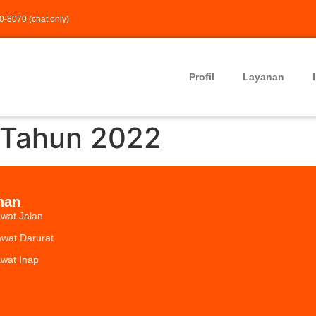
-8070 (chat only)
Profil
Layanan
a Tahun 2022
nan
wat Jalan
wat Darurat
wat Inap