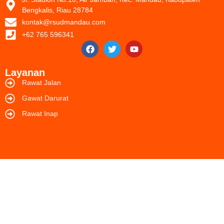
Bengkalis, Riau 28784
kontak@rsudmandau.com
+62 765 596341
Layanan
Rawat Jalan
Gawat Darurat
Rawat Inap