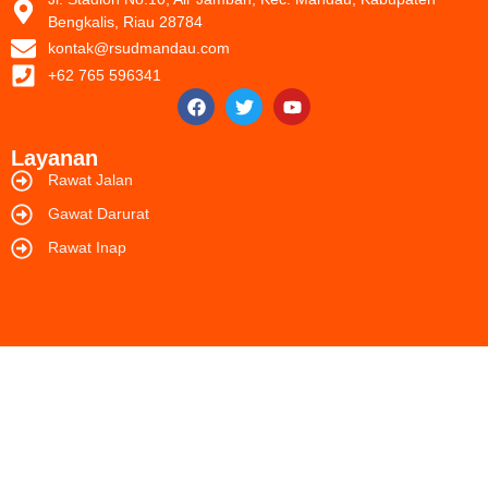
Bengkalis, Riau 28784
kontak@rsudmandau.com
+62 765 596341
Layanan
Rawat Jalan
Gawat Darurat
Rawat Inap