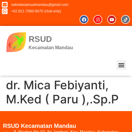
sekretariatrsudmandau@gmail.com
+62 821-7060-8070 (chat only)
RSUD
Kecamatan Mandau
dr. Mica Febiyanti,
M.Ked ( Paru ),.Sp.P
Keluhan &
RSUD Kecamatan Mandau
Jl. Stadion No.10, Air Jamban, Kec. Mandau, Kabupaten