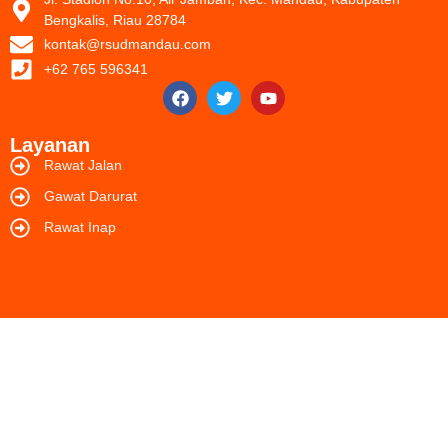
Bengkalis, Riau 28784
kontak@rsudmandau.com
+62 765 596341
Layanan
Rawat Jalan
Gawat Darurat
Rawat Inap