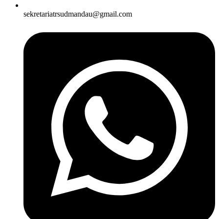
sekretariatrsudmandau@gmail.com